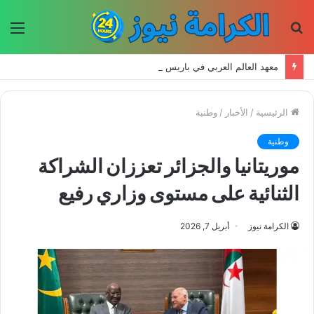
بحث
الق
عن
معهد العالم العربي في باريس يطلق المجلد الثاني من كتالوج لترجمة الفكر العربي إلى الفرنسية
الرئيسية
/
الأخبار
/
وطنية
وطنية
موريتانيا والجزائر تعززان الشراكة
الثنائية على مستوى وزاري رفيع
الكرامة نيوز
أبريل 7, 2026