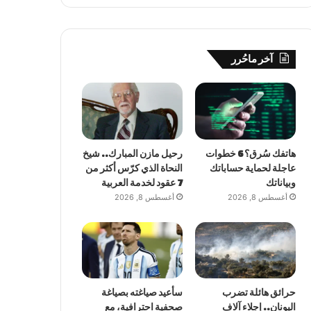
آخر ماحُرر
هاتفك سُرق؟ 6 خطوات
رحيل مازن المبارك.. شيخ
عاجلة لحماية حساباتك
النحاة الذي كرّس أكثر من
وبياناتك
7 عقود لخدمة العربية
أغسطس 8, 2026
أغسطس 8, 2026
حرائق هائلة تضرب
سأعيد صياغته بصياغة
اليونان.. إجلاء آلاف
صحفية احترافية، مع