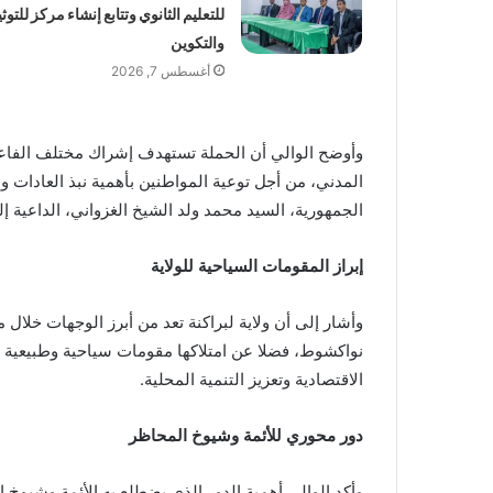
للتعليم الثانوي وتتابع إنشاء مركز للتوث
والتكوين
أغسطس 7, 2026
وأوضح الوالي أن الحملة تستهدف إشراك مختلف الفاعلي
المدني، من أجل توعية المواطنين بأهمية نبذ العادات 
الجمهورية، السيد محمد ولد الشيخ الغزواني، الداعية إ
إبراز المقومات السياحية للولاية
وأشار إلى أن ولاية لبراكنة تعد من أبرز الوجهات خلا
نواكشوط، فضلا عن امتلاكها مقومات سياحية وطبيعية ت
الاقتصادية وتعزيز التنمية المحلية.
دور محوري للأئمة وشيوخ المحاظر
وأكد الوالي أهمية الدور الذي يضطلع به الأئمة وشيوخ