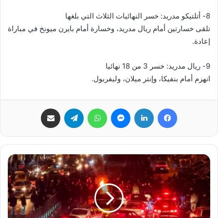
8- أتلتيكو مدريد: خسر النهائيات الثلاث التي بلغها
تلقى خسارتين أمام ريال مدريد، وخسارة أمام بايرن ميونخ في مباراة
إعادة.
9- ريال مدريد: خسر 3 من 18 نهائيا
انهزم أمام بنفيكا، وإنتر ميلان، وليفربول.
فيسبوك
لينكدإن
ماسنجر
واتساب
تيلقرام
مشاركة عبر البريد