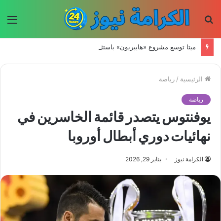
بحث
الق
عن
ميتا توسع مشروع «هايبريون» باستثمارات تتجاوز 50 مليار دولار لتعزيز قدراتها في الذكاء الاصطناعي
الرئيسية
/
رياضة
رياضة
يوفنتوس يتصدر قائمة الخاسرين في
نهائيات دوري أبطال أوروبا
الكرامة نيوز
يناير 29, 2026