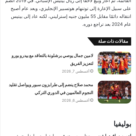
القائمة، ثم أُعار وبُيع لاحقًا إلى ريال بيتيس الإسباني. في 2019 انضم
على سبيل الإعارة إلى توتنهام هوتسبير الإنجليزي، وبعد عام أصبح
انتقاله دائمًا مقابل 55 مليون جنيه إسترليني، لكنه عاد إلى بيتيس
عام 2024 بعد تراجع دوره.
مقالات ذات صلة
لامين جمال يوصي برشلونة بالتعاقد مع بيدرو بورو
لتعزيز الفريق
أغسطس 7, 2026
محمد صلاح ينضم إلى طرابزون سبور ويواصل تقليد
النجوم العالميين في الدوري التركي
أغسطس 6, 2026
بوليفيا
إدوين سافيدرا
قضى معظم مسيرته في بوليفيا مع بوليفار حيث