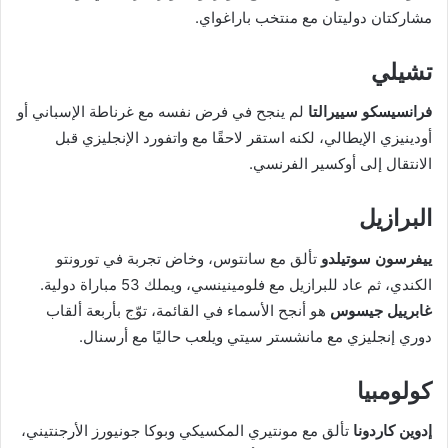
مشاركتان دوليتان مع منتخب باراغواي.
تشيلي
فرانسيسكو سييرالتا
لم ينجح في فرض نفسه مع غرناطة الإسباني أو
أودينيزي الإيطالي، لكنه استقر لاحقًا مع واتفورد الإنجليزي قبل
الانتقال إلى أوكسير الفرنسي.
البرازيل
ييفرسون سوتيلدو
تألق مع سانتوس، وخاض تجربة في تورونتو
الكندي، ثم عاد للبرازيل مع فلومينينسي، ويملك 53 مباراة دولية.
غابرييل جيسوس
هو أنجح الأسماء في القائمة، توّج بأربعة ألقاب
دوري إنجليزي مع مانشستر سيتي ويلعب حاليًا مع أرسنال.
كولومبيا
إدوين كاردونا
تألق مع مونتيري المكسيكي وبوكا جونيورز الأرجنتيني،