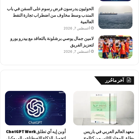
الحوثيون يدرسون فرض رسوم على السفن في باب
المندب وسط مخاوف من اضطراب تجارة النفط
العالمية
أغسطس 7, 2026
لامين جمال يوصي برشلونة بالتعاقد مع بيدرو بورو
لتعزيز الفريق
أغسطس 7, 2026
آخر ماحُرر
معهد العالم العربي في باريس
أوبن إيه آي تطلق ChatGPT Work
يطلق المجلد الثاني من كتالوج
لتحويل الذكاء الاصطناعي إلى وكيل