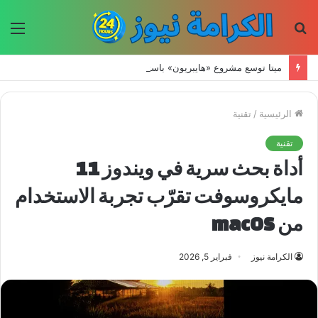
بحث
الق
عن
ميتا توسع مشروع «هايبريون» باستثمارات تتجاوز 50 مليار دولار لتعزيز قدراتها في الذكاء الاصطناعي
الرئيسية
/
تقنية
تقنية
أداة بحث سرية في ويندوز 11
مايكروسوفت تقرّب تجربة الاستخدام
من macOS
الكرامة نيوز
فبراير 5, 2026