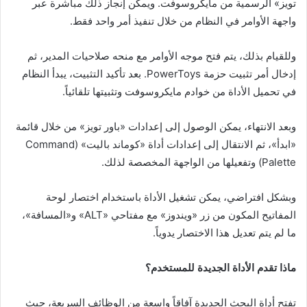
تويز» الرسمية من مايكروسوفت. ويمكن إنجاز ذلك مباشرة عبر
واجهة الأوامر في النظام من خلال تنفيذ أمر واحد فقط.
وللقيام بذلك، يتم فتح موجه الأوامر مع منحه صلاحيات المدير، ثم
إدخال أمر تثبيت حزمة PowerToys. بعد تأكيد التثبيت، يبدأ النظام
في تحميل الأداة من خوادم مايكروسوفت وتثبيتها تلقائياً.
وبعد الانتهاء، يمكن الوصول إلى إعدادات «باور تويز» من خلال قائمة
«ابدأ»، ثم الانتقال إلى إعدادات أداة «كوماند باليت» (Command
Palette) وتفعيلها من الواجهة المخصصة لذلك.
وبشكل افتراضي، يمكن تشغيل الأداة باستخدام اختصار لوحة
المفاتيح المكون من زر «ويندوز» مع مفتاحي «ALT» و«المسافة»،
ما لم يتم تعديل هذا الاختصار يدوياً.
ماذا تقدم الأداة الجديدة للمستخدم؟
تفتح أداة البحث الجديدة آفاقاً واسعة من الوظائف السريعة، حيث