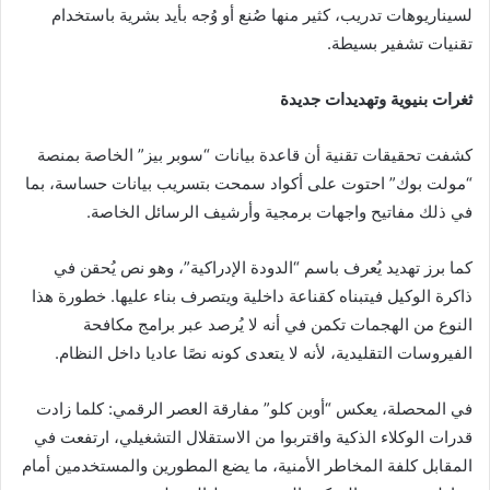
لسيناريوهات تدريب، كثير منها صُنع أو وُجه بأيد بشرية باستخدام
تقنيات تشفير بسيطة.
ثغرات بنيوية وتهديدات جديدة
كشفت تحقيقات تقنية أن قاعدة بيانات “سوبر بيز” الخاصة بمنصة
“مولت بوك” احتوت على أكواد سمحت بتسريب بيانات حساسة، بما
في ذلك مفاتيح واجهات برمجية وأرشيف الرسائل الخاصة.
كما برز تهديد يُعرف باسم “الدودة الإدراكية”، وهو نص يُحقن في
ذاكرة الوكيل فيتبناه كقناعة داخلية ويتصرف بناء عليها. خطورة هذا
النوع من الهجمات تكمن في أنه لا يُرصد عبر برامج مكافحة
الفيروسات التقليدية، لأنه لا يتعدى كونه نصًا عاديا داخل النظام.
في المحصلة، يعكس “أوبن كلو” مفارقة العصر الرقمي: كلما زادت
قدرات الوكلاء الذكية واقتربوا من الاستقلال التشغيلي، ارتفعت في
المقابل كلفة المخاطر الأمنية، ما يضع المطورين والمستخدمين أمام