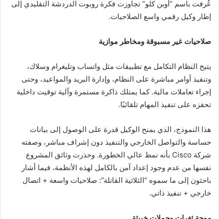
عُرفت باسم “أوبن كلو” تجاوزت فكرة روبوت الدردشة التقليدي إلى
إطار وكيل رقمي واسع الصلاحيات.
صلاحيات غير مسبوقة ومخاطر موازية
يتيح النظام التكامل مع تطبيقات مثل واتساب وتليغرام وسلاك،
وتنفيذ أوامر مباشرة على النظام، وإدارة البريد والمواعيد، وحتى
إجراء تعاملات مالية. كما يمتلك ذاكرة مستمرة وآلية توقيت داخلية
تحفزه على تنفيذ المهام تلقائيًا.
هذا النموذج، الذي يمنح الوكيل قدرة على الوصول إلى بيانات
حساسة والتواصل الخارجي والتنفيذ دون إشراف مباشر، وصفته
شركة Cisco بأنه نمط عالي الخطورة. وحذرت وثائق المشروع
نفسها من عدم وجود إعداد آمن بالكامل لهذه الأنظمة، فيما أشار
باحثون إلى ما سموه “الثلاثية القاتلة”: صلاحيات واسعة + اتصال
خارجي + تنفيذ ذاتي.
موجة ثغرات وحملات خبيثة