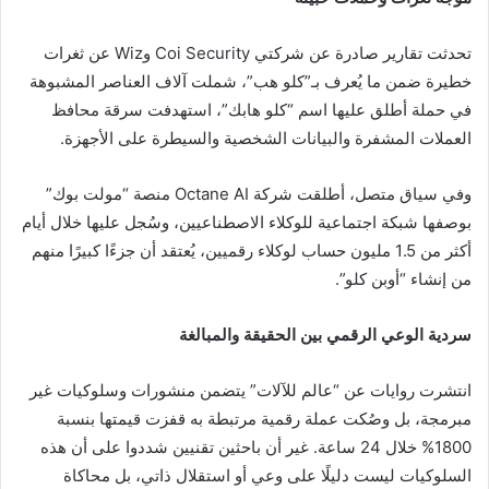
تحدثت تقارير صادرة عن شركتي Coi Security وWiz عن ثغرات
خطيرة ضمن ما يُعرف بـ”كلو هب”، شملت آلاف العناصر المشبوهة
في حملة أطلق عليها اسم “كلو هابك”، استهدفت سرقة محافظ
العملات المشفرة والبيانات الشخصية والسيطرة على الأجهزة.
وفي سياق متصل، أطلقت شركة Octane AI منصة “مولت بوك”
بوصفها شبكة اجتماعية للوكلاء الاصطناعيين، وسُجل عليها خلال أيام
أكثر من 1.5 مليون حساب لوكلاء رقميين، يُعتقد أن جزءًا كبيرًا منهم
من إنشاء “أوبن كلو”.
سردية الوعي الرقمي بين الحقيقة والمبالغة
انتشرت روايات عن “عالم للآلات” يتضمن منشورات وسلوكيات غير
مبرمجة، بل وصُكت عملة رقمية مرتبطة به قفزت قيمتها بنسبة
1800% خلال 24 ساعة. غير أن باحثين تقنيين شددوا على أن هذه
السلوكيات ليست دليلًا على وعي أو استقلال ذاتي، بل محاكاة