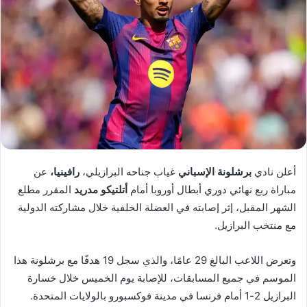
أعلن نادي
برشلونة الإسباني
غياب جناحه البرازيلي،
رافينيا،
عن
مباراة ربع نهائي دوري أبطال أوروبا أمام
أتلتيكو مدريد
المقرر مطلع
الشهر المقبل، إثر إصابته في العضلة الخلفية خلال مشاركته الدولية
مع منتخب البرازيل.
وتعرض اللاعب البالغ 29 عامًا، والذي سجل 19 هدفًا مع برشلونة هذا
الموسم في جميع المسابقات، للإصابة يوم الخميس خلال خسارة
البرازيل 2-1 أمام فرنسا في مدينة فوكسبورو بالولايات المتحدة.