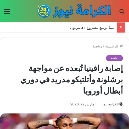
بحث
الق
عن
ميتا توسع مشروع «هايبريون» باستثمارات تتجاوز 50 مليار دولار لتعزيز قدراتها في الذكاء الاصطناعي
الرئيسية
/
رياضة
رياضة
إصابة رافينيا تُبعده عن مواجهة
برشلونة وأتلتيكو مدريد في دوري
أبطال أوروبا
الكرامة نيوز
مارس 29, 2026