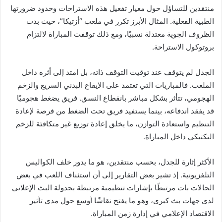
منتقدين للتساؤل حول معيار تفعيل هذه الاستراحات وحدود ضرورتها
الطبية الفعلية. المثال الأبرز تكرر في ملعب “أزتيكا”، حيث بدت
الظروف الجوية معتدلة نسبيًا، ومع ذلك توقفت المباراة لالتزام
بروتوكول الاستراحة.
الجدل لم يتوقف عند توقيت التوقف ذاته، بل امتد إلى أثره داخل
الملعب. فالمباريات التي تعتمد على الإيقاع البدني السريع والزخم
الهجومي، تتأثر بشكل مباشر بانقطاع النسق. فريق يضغط هجوميًا
قد يفقد اندفاعه، بينما يستفيد فريق تحت الضغط من فرصة لإعادة
التنظيم واستعادة التوازن، ما يخلق إعادة توزيع غير متكافئة للزخم
التكتيكي داخل المباراة.
الأكثر إثارة للجدل، بحسب منتقدين، هو ما يدور خلف الكواليس
التلفزيونية. إذ تشير بعض التقارير إلى أن استئناف اللعب في بعض
الحالات بات مرتبطًا بإشارات تنظيمية مرتبطة بجدولة البث الإعلاني
لدى جهات بث كبرى، وهو ما يفتح نقاشًا أوسع حول مدى تأثير
الاقتصاد الإعلامي في إدارة زمن المباراة.