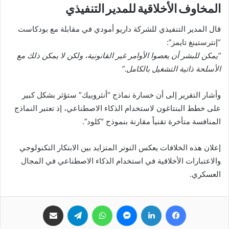
المخاوف الأخلاقية للمدير التنفيذي
قال المدير التنفيذي للشركة داريو أمودي في مقابلة مع بودكاست
“إنترستينغ تايمز”:
“يمكن للبشر أن يعصوا الأوامر غير القانونية، ولكن لا يمكن ذلك مع
الأسلحة ذاتية التشغيل بالكامل.”
وأشار التقرير إلى أن خسارة نماذج “أنثروبيك” ستؤثر بشكل كبير
على خطط البنتاغون لاستخدام الذكاء الاصطناعي، إذ تعتبر النماذج
المنافسة متأخرة تقنياً مقارنة بنموذج “كلود”.
إعلان هذه الخلافات يعكس التوتر المتزايد بين الابتكار التكنولوجي
والاعتبارات الأخلاقية في استخدام الذكاء الاصطناعي في المجال
العسكري.
فيسبوك
لينكدإن
ماسنجر
واتساب
تيلقرام
مشاركة عبر البريد