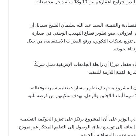
اللاجئين والرحل وغيرهم من الشباب غير المتمدرسين، الذين تتراوح أعمارهم بين 10 و18 سنة داخل مجتمعات
تصادية والتنمية، السيد عبد الله سليمان الشيخ سيديا، أن
 الغزواني، يضع تطوير قطاع التهذيب الوطني في صدارة
 تنويع شبكات التكوين، ورفع القدرات الاستيعابية، من خلال
قاء بجودته.
د فقط، مبرزًا أن رابطة الجامعات الإفريقية تمثل شريكًا
ة الفنية اللازمة للتنفيذ.
ن المشروع يستهدف تطوير مسارات تعليمية مرنة وفعالة،
 الهشة، ولا سيما أبناء اللاجئين والرحل، بهدف تمكينهم من فرصة ثانية
ي الوزير على أن المشروع يرتكز على تعزيز الحوكمة التعليمية
 إضافة إلى توسيع نطاق الوصول إلى التعليم المبتكر عبر نموذج
قييم تضمن المساءلة والجودة.