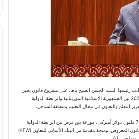
نائب رئيسها السيد الحسن الشيخ باها، على مشروع قانون يجيز
المصادقة على اتفاق التمويل الموقع بتاريخ 27 يوليو 2025 بين الجمهورية الإسلامية الموريتانية والرابطة الدولية
يز التعلم والتعاون في مجال التعليم بمنطقة الساحل.
ويصل الغلاف المالي الإجمالي للمشروع إلى نحو 72.32 مليون دولار أميركي، موزعة بين قرض من الرابطة الدولية
للتنمية بقيمة 44 مليون دولار، وهو موضوع مشروع القانون المعروض، ومنحة مقدمة من البنك الألماني للتعاون (KFW)