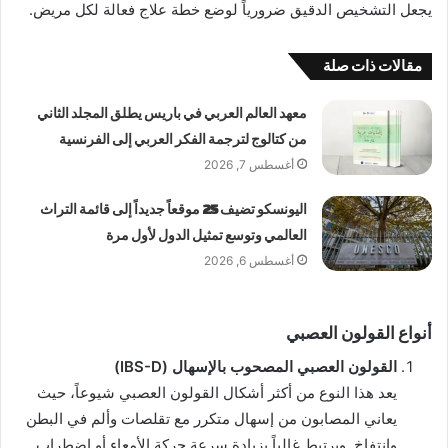
يجعل التشخيص الدقيق ضرورياً لوضع خطة علاج فعالة لكل مريض.
مقالات ذات صلة
معهد العالم العربي في باريس يطلق المجلد الثاني
من كتالوج لترجمة الفكر العربي إلى الفرنسية
أغسطس 7, 2026
اليونسكو تضيف 25 موقعاً جديداً إلى قائمة التراث
العالمي وتوسع تمثيل الدول لأول مرة
أغسطس 6, 2026
أنواع القولون العصبي
القولون العصبي المصحوب بالإسهال (IBS-D)
يعد هذا النوع من أكثر أشكال القولون العصبي شيوعاً، حيث
يعاني المصابون من إسهال متكرر مع تقلصات وألم في البطن
وانتفاخ. ويرتبط غالباً بزيادة سرعة حركة الأمعاء أو اضطراب