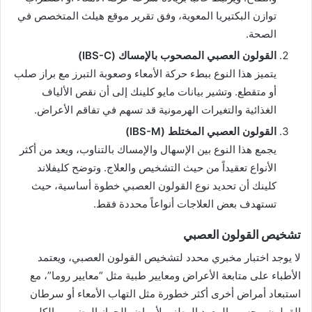
توازن البكتيريا المعوية، وفق تقرير موقع هيلث المتخصص في
الصحة.
القولون العصبي المصحوب بالإمساك (IBS-C)
يتميز هذا النوع ببطء حركة الأمعاء وصعوبة التبرز مع براز صلب
أو متقطع. وتشير بيانات مايو كلينك إلى أن نقص الألياف
الغذائية والتغيرات الهرمونية قد تسهم في تفاقم الأعراض.
القولون العصبي المختلط (IBS-M)
يجمع هذا النوع بين الإسهال والإمساك بالتناوب، ويعد من أكثر
الأنواع تعقيداً من حيث التشخيص والعلاج. وتوضح كليفلاند
كلينك أن تحديد نوع القولون العصبي خطوة أساسية، حيث
تستهدف بعض العلاجات أنواعاً محددة فقط.
تشخيص القولون العصبي
لا يوجد اختبار مخبري محدد لتشخيص القولون العصبي، ويعتمد
الأطباء على متابعة الأعراض ومعايير طبية مثل “معايير روما”، مع
استبعاد أمراض أخرى أكثر خطورة مثل التهاب الأمعاء أو سرطان
القولون، بحسب المعهد الوطني لأمراض الجهاز الهضمي والكلى