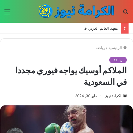
بحث
الق
عن
معهد العالم العربي في باريس يطلق المجلد الثاني من كتالوج لترجمة الفكر العربي إلى الفرنسية
الرئيسية
/
رياضة
رياضة
الملاكم أوسيك يواجه فيوري مجددا
في السعودية
الكرامة نيوز
مايو 30, 2024