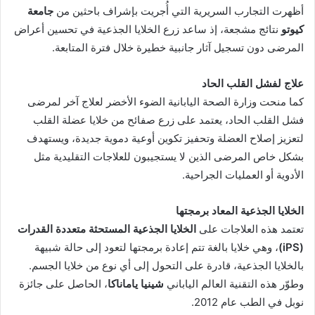
أظهرت التجارب السريرية التي أُجريت بإشراف باحثين من
جامعة
كيوتو
نتائج مشجعة، إذ ساعد زرع الخلايا الجذعية في تحسين أعراض
المرضى دون تسجيل آثار جانبية خطيرة خلال فترة المتابعة.
علاج لفشل القلب الحاد
كما منحت وزارة الصحة اليابانية الضوء الأخضر لعلاج آخر لمرضى
فشل القلب الحاد، يعتمد على زرع صفائح من خلايا عضلة القلب
لتعزيز إصلاح العضلة وتحفيز تكوين أوعية دموية جديدة، ويستهدف
بشكل خاص المرضى الذين لا يستجيبون للعلاجات التقليدية مثل
الأدوية أو العمليات الجراحية.
الخلايا الجذعية المعاد برمجتها
تعتمد هذه العلاجات على
الخلايا الجذعية المستحثة متعددة القدرات
(iPS)
، وهي خلايا بالغة تتم إعادة برمجتها لتعود إلى حالة شبيهة
بالخلايا الجذعية، قادرة على التحول إلى أي نوع من خلايا الجسم.
وطوّر هذه التقنية العالم الياباني
شينيا ياماناكا
، الحاصل على جائزة
نوبل في الطب عام 2012.