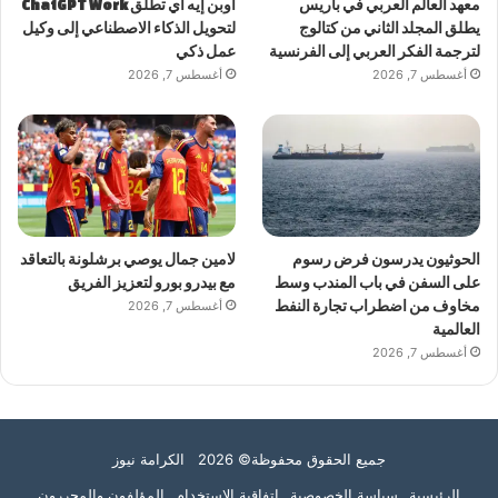
معهد العالم العربي في باريس
أوبن إيه آي تطلق ChatGPT Work
يطلق المجلد الثاني من كتالوج
لتحويل الذكاء الاصطناعي إلى وكيل
لترجمة الفكر العربي إلى الفرنسية
عمل ذكي
أغسطس 7, 2026
أغسطس 7, 2026
الحوثيون يدرسون فرض رسوم
لامين جمال يوصي برشلونة بالتعاقد
على السفن في باب المندب وسط
مع بيدرو بورو لتعزيز الفريق
مخاوف من اضطراب تجارة النفط
أغسطس 7, 2026
العالمية
أغسطس 7, 2026
جميع الحقوق محفوظة© 2026 الكرامة نيوز
الرئيسية
سياسة الخصوصية
اتفاقية الاستخدام
المؤلفون والمحررون