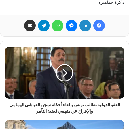
ذاكرة جماهيره.
فيسبوك
لينكدإن
ماسنجر
واتساب
تيلقرام
مشاركة عبر البريد
العفو الدولية تطالب تونس بإلغاء أحكام سجن العياشي الهمامي
والإفراج عن متهمي قضية التآمر