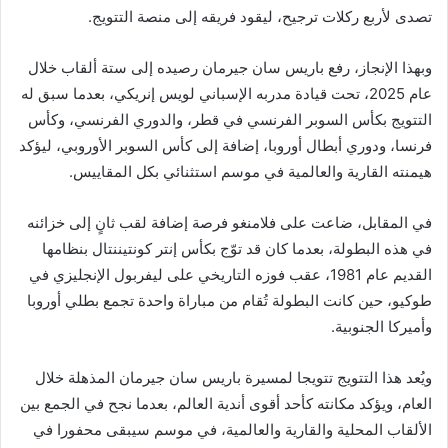
تصدى لأربع ركلات ترجيح، ليقود فريقه إلى منصة التتويج.
وبهذا الإنجاز، رفع باريس سان جيرمان رصيده إلى ستة ألقاب خلال
عام 2025، تحت قيادة مدربه الإسباني لويس إنريكي، بعدما سبق له
التتويج بكأس السوبر الفرنسي في قطر، والدوري الفرنسي، وكأس
فرنسا، ودوري أبطال أوروبا، إضافة إلى كأس السوبر الأوروبي، ليؤكد
هيمنته القارية والعالمية في موسم استثنائي بكل المقاييس.
في المقابل، ضاعت على فلامنغو فرصة إضافة لقب ثانٍ إلى خزائنه
في هذه البطولة، بعدما كان قد توّج بكأس إنتر كونتيننتال بنظامها
القديم عام 1981، عقب فوزه التاريخي على ليفربول الإنجليزي في
طوكيو، حين كانت البطولة تُقام من مباراة واحدة تجمع بطلي أوروبا
وأميركا الجنوبية.
ويُعد هذا التتويج تتويجا لمسيرة باريس سان جيرمان المذهلة خلال
العام، ويؤكد مكانته كأحد أقوى أندية العالم، بعدما نجح في الجمع بين
الألقاب المحلية والقارية والعالمية، في موسم سيبقى محفورا في