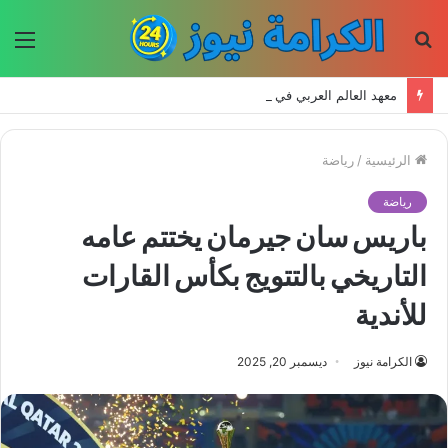
بحث
الق
عن
معهد العالم العربي في باريس يطلق المجلد الثاني من كتالوج لترجمة الفكر العربي إلى الفرنسية
الرئيسية
/
رياضة
رياضة
باريس سان جيرمان يختتم عامه
التاريخي بالتتويج بكأس القارات
للأندية
الكرامة نيوز
ديسمبر 20, 2025