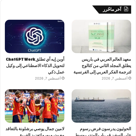
آخر ماحُرر
معهد العالم العربي في باريس
أوبن إيه آي تطلق ChatGPT Work
يطلق المجلد الثاني من كتالوج
لتحويل الذكاء الاصطناعي إلى وكيل
لترجمة الفكر العربي إلى الفرنسية
عمل ذكي
أغسطس 7, 2026
أغسطس 7, 2026
الحوثيون يدرسون فرض رسوم
لامين جمال يوصي برشلونة بالتعاقد
على السفن في باب المندب وسط
مع بيدرو بورو لتعزيز الفريق