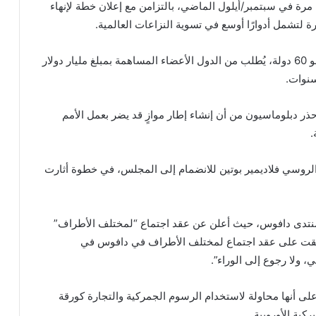
رة في سبتمبر/أيلول الماضي، بالتزامن مع إعلان خطة لإنهاء
ة لتشمل أدوارًا أوسع في تسوية النزاعات العالمية.
وبحسب مسودة ميثاق أرسلتها الإدارة الأميركية إلى نحو 60 دولة، يُطلب من الدول الأعضاء المساهمة بمبلغ مليار دولار
سنوات.
ذر دبلوماسيون من أن إنشاء إطار موازٍ قد يضر بعمل الأمم
.
الروسي فلاديمير بوتين للانضمام إلى المجلس، في خطوة أثارت
منتدى دافوس، حيث أعلن عن عقد اجتماع “لمختلف الأطراف”
فقت على عقد اجتماع لمختلف الأطراف في دافوس في
 ولا رجوع إلى الوراء”.
لى أنها محاولة لاستخدام الرسوم الجمركية والتجارة كورقة
ية الأوروبية.