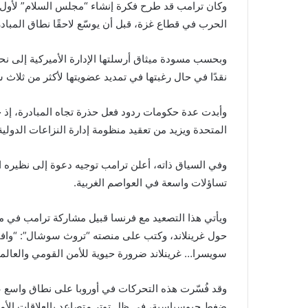
وكان ترامب قد طرح فكرة إنشاء “مجلس السلام” لأول م
الحرب في قطاع غزة، قبل أن يوسّع لاحقًا نطاق المبادر
نقدًا في حال رغبتها في تمديد عضويتها لأكثر من ثلاث 
وأبدت عدة حكومات ردود فعل حذرة تجاه المبادرة، إذ ح
المتحدة ويزيد من تعقيد منظومة إدارة النزاعات الدولية
وفي السياق ذاته، أعلن ترامب توجيه دعوة إلى نظيره 
تساؤلات واسعة في العواصم الغربية.
ويأتي هذا التصعيد مع فرنسا قبيل مشاركة ترامب في 
حول غرينلاند، وكتب على منصته “تروث سوشال”: “وا
سويسرا… غرينلاند ضرورة حيوية للأمن القومي والعالمي،
وقد فُسّرت هذه التحركات في أوروبا على نطاق واسع ع
ضغط جيوسياسية، في ظل توتر متصاعد بالعلاقات الأميرك