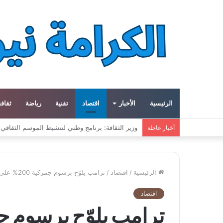
الرئيسية
الأخبار
اقتصاد
تقنية
رياضة
ثقافة
ميتا توسع مشروع «هايبريون» باستثمارات تتجاوز 50 مليار دولار لتعزيز قدراتها في الذكاء الاصطناعي
أخبار عاجلة
الرئيسية
/
اقتصاد
/
ترامب يلوّح برسوم جمركية 200% على النبيذ الفرنسي في تصعيد سياسي تجاري مع باريس
اقتصاد