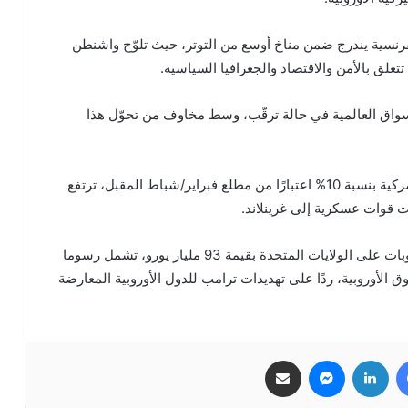
رنسية يندرج ضمن مناخ أوسع من التوتر، حيث تلوّح واشنطن
علق بالأمن والاقتصاد والجغرافيا السياسية.
أسواق العالمية في حالة ترقّب، وسط مخاوف من تحوّل هذا
وكان ترامب قد هدد، السبت الماضي، بفرض رسوم جمركية بنسبة 10% اعتبارًا من مطلع فبراير/شباط المقبل، ترتفع
في المقابل، أعلن الاتحاد الأوروبي أنه يدرس فرض عقوبات على الولايات المتحدة بقيمة 93 مليار يورو، تشمل رسوما
الأوروبية، ردًا على تهديدات ترامب للدول الأوروبية المعارضة
فيسبوك
لينكدإن
ماسنجر
مشاركة عبر البريد