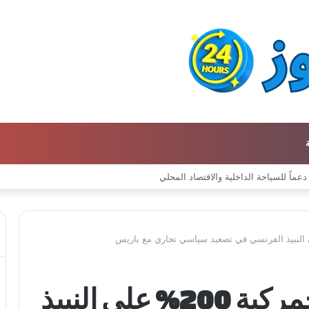
ترامب يلوّح برسوم جمركية 200% على النبيذ