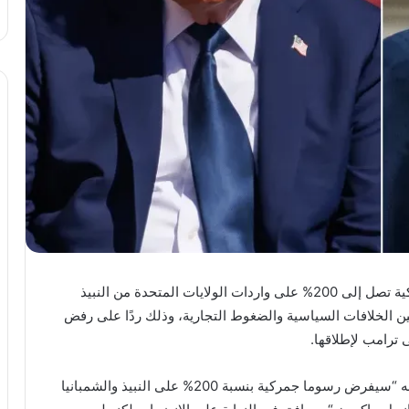
هدد الرئيس الأميركي دونالد ترامب بفرض رسوم جمركية تصل إلى 200% على واردات الولايات المتحدة من النبيذ
ين الخلافات السياسية والضغوط التجارية، وذلك ردًا على رفض
 ترامب لإطلاقها.
وقال ترامب، في تصريحات للصحفيين بولاية فلوريدا، إنه “سيفرض رسوما جمركية بنسبة 200% على النبيذ والشمبانيا