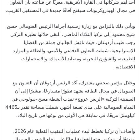
أحد أهم شركائها في القارة الأفريقية، معربًا عن قناعته بأن التعاون
في مجال الهيدروكربونات سيفتح آفاقًا جديدة في المستقبل القريب.
ويأتي ذلك بالتزامن مع زيارة رسمية أجراها الرئيس الصومالي حسن
شيخ محمود إلى تركيا الثلاثاء الماضي، التقى خلالها نظيره التركي
رجب طيب أردوغان، حيث ناقش الجانبان جملة من القضايا
الإستراتيجية، شملت التعاون الدفاعي والأمني، والطاقة والموارد
الطبيعية، والشؤون البحرية، ومصايد الأسماك، والاستثمارات
الاقتصادية.
وخلال مؤتمر صحفي مشترك، أكد الرئيس أردوغان أن التعاون مع
الصومال في مجال الطاقة يشهد تطورًا متسارعًا، مشيرًا إلى أن
السفينة التركية «الريس عروج» نفذت أنشطة مسح جيولوجي في
المياه الصومالية على مدى تسعة أشهر، شملت مساحة تقدر بـ4465
كيلومترًا مربعًا، في سابقة هي الأولى من نوعها في تاريخ البلاد.
وأضاف أن تركيا تخطط لبدء عمليات التنقيب الفعلية عام 2026،
متوقعًا أن تنعكس هذه الخطوة إيجابًا على رفاه الشعب الصومالي.