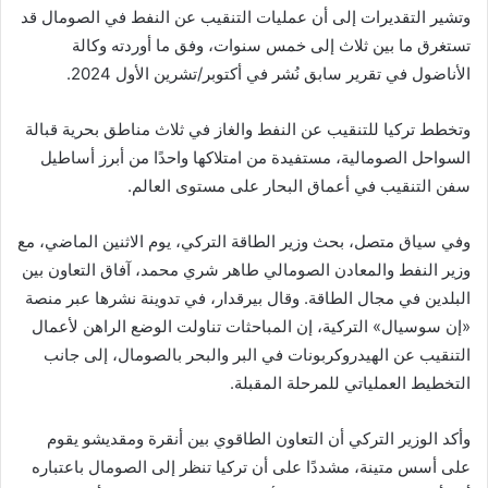
وتشير التقديرات إلى أن عمليات التنقيب عن النفط في الصومال قد
تستغرق ما بين ثلاث إلى خمس سنوات، وفق ما أوردته وكالة
الأناضول في تقرير سابق نُشر في أكتوبر/تشرين الأول 2024.
وتخطط تركيا للتنقيب عن النفط والغاز في ثلاث مناطق بحرية قبالة
السواحل الصومالية، مستفيدة من امتلاكها واحدًا من أبرز أساطيل
سفن التنقيب في أعماق البحار على مستوى العالم.
وفي سياق متصل، بحث وزير الطاقة التركي، يوم الاثنين الماضي، مع
وزير النفط والمعادن الصومالي طاهر شري محمد، آفاق التعاون بين
البلدين في مجال الطاقة. وقال بيرقدار، في تدوينة نشرها عبر منصة
«إن سوسيال» التركية، إن المباحثات تناولت الوضع الراهن لأعمال
التنقيب عن الهيدروكربونات في البر والبحر بالصومال، إلى جانب
التخطيط العملياتي للمرحلة المقبلة.
وأكد الوزير التركي أن التعاون الطاقوي بين أنقرة ومقديشو يقوم
على أسس متينة، مشددًا على أن تركيا تنظر إلى الصومال باعتباره