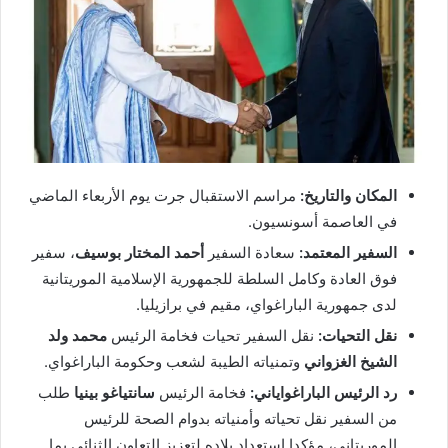
المكان والتاريخ:
مراسم الاستقبال جرت يوم الأربعاء الماضي
في العاصمة أسونسيون.
السفير المعتمد:
سعادة السفير
أحمد المختار بوسيف
، سفير
فوق العادة وكامل السلطة للجمهورية الإسلامية الموريتانية
لدى جمهورية الباراغواي، مقيم في برازيليا.
نقل التحيات:
نقل السفير تحيات فخامة الرئيس
محمد ولد
الشيخ الغزواني
وتمنياته الطيبة لشعب وحكومة الباراغواي.
رد الرئيس الباراغواياني:
فخامة الرئيس
سانتياغو بينيا
طلب
من السفير نقل تحياته وأمنياته بدوام الصحة للرئيس
الموريتاني، مؤكدا استعداد بلاده لتعزيز التعاون الثنائي بما