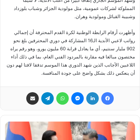
وشهد الموسم الجاري إنفاقا كبيرا من أغلب الأندية، لا سيما
المملوكة لشركات عمومية، مثل مولودية الجزائر وشباب بلوزداد
وشبيبة القبائل ومولودية وهران.
وأظهرت أرقام الرابطة الوطنية لكرة القدم المحترفة أن إجمالي
رواتب لاعبي الأندية الـ16 المشاركة في دوري المحترفين بلغ نحو
902 مليار سنتيم، أي ما يعادل قرابة 60 مليون يورو، وهو رقم يراه
مختصون مبالغا فيه مقارنة بالمردود الفني العام، بما في ذلك أداء
اللاعبين الأجانب الذين شهد الدوري هذا الموسم تدفقا لافتا لهم دون
أن ينعكس ذلك بشكل واضح على جودة المنافسة.
فيسبوك
لينكدإن
ماسنجر
واتساب
تيلقرام
مشاركة عبر البريد