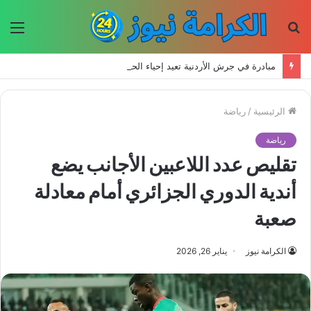
بحث
الق
عن
مبادرة في جرش الأردنية تعيد إحياء الحرف اليدوية وتحافظ على التراث للأجيال الجديدة
الرئيسية
/
رياضة
رياضة
تقليص عدد اللاعبين الأجانب يضع
أندية الدوري الجزائري أمام معادلة
صعبة
الكرامة نيوز
يناير 26, 2026