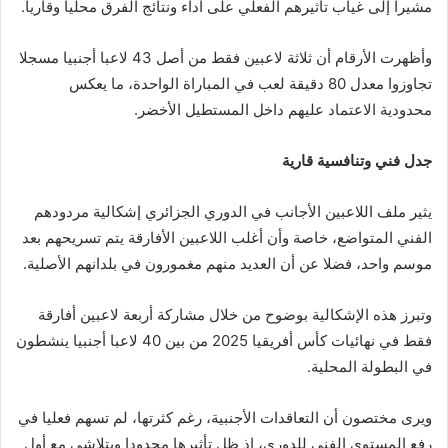
مشيرا إلى غياب تأثيرهم الفعلي على أداء ونتائج الفرق محليا وقاريا.
وأظهرت الأرقام أن ثلاثة لاعبين فقط من أصل 43 لاعبا أجنبيا مسجلا
تجاوزوا معدل 80 دقيقة لعب في المباراة الواحدة، ما يعكس
محدودية الاعتماد عليهم داخل المستطيل الأخضر.
جدل فني وتنافسية قارية
يثير ملف اللاعبين الأجانب في الدوري الجزائري إشكالية مردودهم
الفني المتواضع، خاصة وأن أغلب اللاعبين الأفارقة يتم تسريحهم بعد
موسم واحد، فضلا عن أن العديد منهم مغمورون في بلدانهم الأصلية.
وتبرز هذه الإشكالية بوضوح من خلال مشاركة أربعة لاعبين أفارقة
فقط في نهائيات كأس أفريقيا 2025 من بين 40 لاعبا أجنبيا ينشطون
في البطولة المحلية.
ويرى مختصون أن التعاقدات الأجنبية، رغم كثرتها، لم تسهم فعليا في
رفع المستوى الفني للدوري، إذ ظل تأثيرها محدودا ويتلاشى مع أول