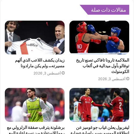
مقالات ذات صلة
الملاكمة تارونا تافاكي تصنع تاريخ
زيدان يكشف اللاعب الذي ألهم
توفالو بأول ميدالية في ألعاب
مسيرته.. ولم يكن مارادونا
الكومنولث
أغسطس 3, 2026
أغسطس 3, 2026
ليفربول يعلن غياب جو غوميز عن
برشلونة يترقب صفقة الزلزولي مع
انطلاقة الموسم بسبب إصابة عضلية
روما للاستفادة من نسبة إعادة البيع