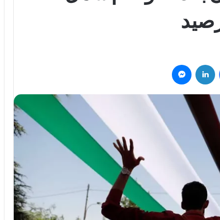
رصيد
فيسبوك
لينكدإن
ماسنجر