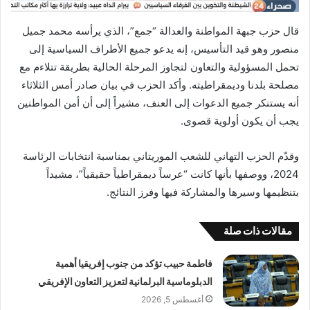
قال حزب جبهة المواطنة والعدالة “جمع”، الذي يرأسه محمد جميل
منصور وهو قيد التأسيس، إنه يدعو جميع الأطراف السياسية إلى
تحمل المسؤولية والتعاون لتجاوز المرحلة الحالية بطريقة تتلاءم مع
مصلحة بلدنا وديمقراطيته. وأكد الحزب في بيان صادر أمس الثلاثاء
أنه يستنكر جميع الدعوات إلى العنف، مشيراً إلى أن أمن المواطنين
يجب أن يكون أولوية قصوى.
وقدّم الحزب التهاني للشعب الموريتاني بمناسبة انتخابات الرئاسة
2024، ووصفها بأنها كانت “عرساً ديمقراطياً حقيقياً”، مشيداً
بتنظيمها وسيرها والمشاركة فيها وفرز النتائج.
مقالات ذات صلة
فاطمة حبيب تؤكد من جنوب إفريقيا أهمية
الدبلوماسية البرلمانية لتعزيز التعاون الإفريقي
أغسطس 5, 2026