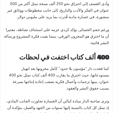
وأدى القصف إلى احتراق نحو 250 ألف نسخة تمثل أكثر من 500
عنوان في الفكر والأدب والتاريخ، إلى جانب مخطوطات ووثائق غير
منشورة، في خسارة مادية قُدرت بما يزيد على مليوني دولار.
ورغم حجم الخسائر، يؤكد كردي عزمه على استئناف نشاطه، معتبرا
أن ما احترق هو المخزون الورقي، بينما بقيت فكرة المشروع ورسالة
النشر قائمة.
400 ألف كتاب اختفت في لحظات
كما فقدت دار “مؤمنون بلا حدود” كامل مخزونها بعد انهيار
مستودعاتها، حيث احترق ما يقارب 400 ألف كتاب تمثل نحو 400
عنوان، بينها ترجمات وأعمال فكرية يصعب إعادة إنتاجها بسرعة
بسبب حقوق النشر والعقود.
وترى صاحبة الدار ميادة كيالي أن الخسارة تجاوزت الجانب المادي،
إذ تمثل كل كتاب بالنسبة إليها سنوات من الجهد والعمل، مؤكدة أن