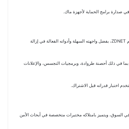
يحتل Malwarebytes for Mac المرتبة الثانية في تقييم ZDNET، بفضل واجهته السهلة وأدواته الفعالة في إزالة
بما في ذلك أحصنة طروادة، وبرمجيات التجسس، والإعلانات
 حلول الحماية في السوق، ويتميز بامتلاكه مختبرات متخصصة في أبحاث الأمن