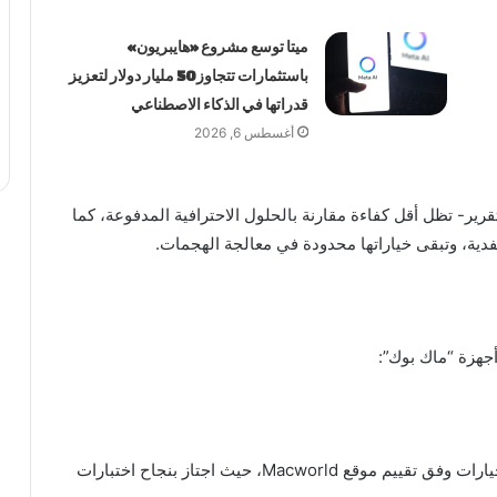
ميتا توسع مشروع «هايبريون»
باستثمارات تتجاوز 50 مليار دولار لتعزيز
قدراتها في الذكاء الاصطناعي
أغسطس 6, 2026
رير- تظل أقل كفاءة مقارنة بالحلول الاحترافية المدفوعة، كما
فدية، وتبقى خياراتها محدودة في معالجة الهجمات.
أجهزة “ماك بوك”:
يُعد Intego Mac Internet Security X9 من أفضل الخيارات وفق تقييم موقع Macworld، حيث اجتاز بنجاح اختبارات