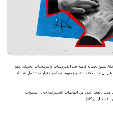
يعتقد كثير من المستخدمين أن حواسيب “ماك” من Apple تتمتع بحماية كاملة ضد الفيروسات والبرمجيات الخبيثة، وهو
غير أن هذا الاعتقاد قد يعرّضهم لمخاطر متزايدة، تشمل هجمات
Macworld، فإن أجهزة آبل تعرضت بالفعل لعدد من الهجمات السيبرانية خلال السنوات
جة فقط ليس كافيًا.