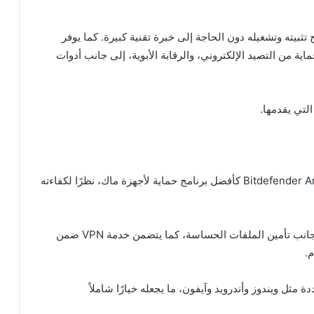
تثبيته وتشغيله دون الحاجة إلى خبرة تقنية كبيرة. كما يوفر
ية من التصيد الإلكتروني، والرقابة الأبوية، إلى جانب أدوات
التي يقدمها.
اختارت مجلة PC Magazine برنامج Bitdefender Antivirus for Mac كأفضل برنامج حماية لأجهزة ماك، نظرًا لكفاءته
يوفر البرنامج حماية متقدمة ضد برمجيات الفدية، إلى جانب تأمين الملفات الحساسة، كما يتضمن خدمة VPN ضمن
.
ة مثل ويندوز وأندرويد وآيفون، ما يجعله خيارًا شاملاً