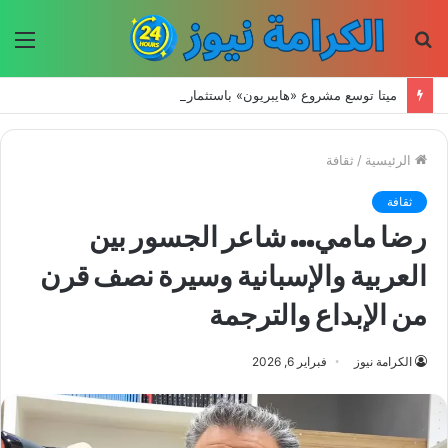
بحث
الق
عن
ميتا توسع مشروع «هايبريون» باستثمارات تتجاوز 50 مليار دولار لتعزيز قدراتها في الذكاء الاصطناعي
الرئيسية
/
ثقافة
ثقافة
رضا مامي… شاعر الجسور بين
العربية والإسبانية وسيرة نصف قرن
من الإبداع والترجمة
الكرامة نيوز
فبراير 6, 2026