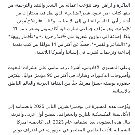
الذاكرة والراهن. وقد تنوّعت أعماله بين الشعر والنقد والترجمة، من
بينها كتاب
«من عيون شعر الشابي»
الذي نقل فيه مختارات من
أشعار أبي القاسم الشابي إلى الإسبانية، وكتاب
«قرطاج أرض
الإلهام»
، وهو مؤلف جماعي شارك فيه أكاديميون وشعراء من 11
بلدًا، إضافة إلى دواوين شعرية مثل
«أقمار خريف»
و*«أقمار ربيع»*
و*«الشاعر والقمر»*، فضلًا عن أكثر من 14 مؤلفًا بين كتب نقدية
إبداعية وترجمات نُشرت في إسبانيا وأميركا اللاتينية.
وعلى المستوى الأكاديمي، أشرف رضا مامي على عشرات البحوث
وأطروحات الدكتوراه، وشارك في أكثر من 90 مؤتمرًا دوليًا، ليكرّس
حضوره بوصفه جسرًا معرفيًا حيًّا بين الثقافة العربية والعالم الناطق
بالإسبانية.
وتُوّجت هذه المسيرة في نوفمبر/تشرين الثاني 2025 بانضمامه إلى
الأكاديمية المكسيكية للتاريخ والجغرافيا، ليصبح أول عربي وأفريقي
ينال هذه العضوية، بعد انضمامه عام 2023 إلى أكاديمية أميركا
الشمالية للأدب العالمي المعاصر في نيويورك، في اعتراف دولي