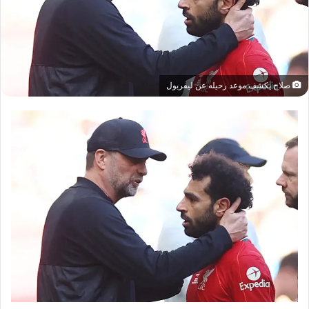
صلاح يكشف موعد رحيله عن ليفربول