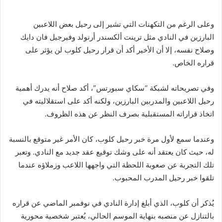
وعلى الرغم من التكهنات التي تشير إلى رحيل بعض اللاعبين
البارزين في النادي مثل ترينت ألكسندر أرنولد وفيرجيل فان دايك
وصلاح نفسه، إلا أن الأخير أكد أن قرار رحيل كلوب لن يؤثر على
قراره الخاص.
وفي تصريحاته لشبكة “سكاي سبورتس”، أكد صلاح أنه يدرك أهمية
رحيل اللاعبين والمدربين البارزين، ولكنه أكد على استقلاليته في
اتخاذ قراراته المستقبلية بصرف النظر عن هذه الظروف.
وعندما سمع لأول مرة خبر رحيل كلوب، كان الأمر غير متوقع بالنسبة
له، حيث كان يعتقد أنه على وشك توقيع عقد جديد مع النادي. وتعبر
تلك التجربة عن صعوبة اللحظة التي واجهها اللاعب وزملاؤه عندما
تلقوا خبر رحيل المدرب المحبوب.
يُذكر أن كلوب، الذي أبلغ إدارة النادي في نوفمبر الماضي عن قراره
بالتنازل عن منصبه بنهاية الموسم الحالي، يُعتبر شخصية محورية