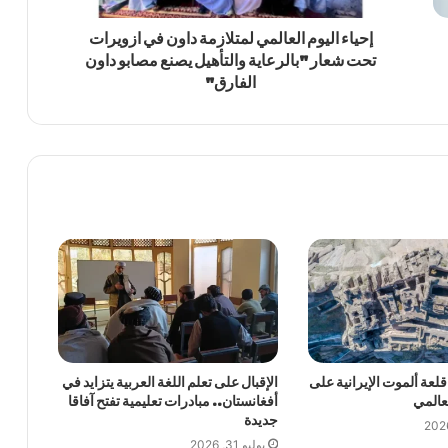
إحياء اليوم العالمي لمتلازمة داون في ازويرات
تحت شعار "بالرعاية والتأهيل يصنع مصابو داون
الفارق"
قلعة ألموت الإيرانية على
الإقبال على تعلم اللغة العربية يتزايد في
لعالمي
أفغانستان.. مبادرات تعليمية تفتح آفاقا
جديدة
يوليو 31, 2026