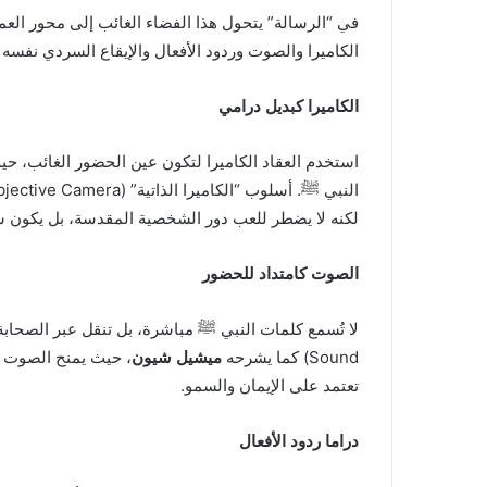
في “الرسالة” يتحول هذا الفضاء الغائب إلى محور الع
الكاميرا والصوت وردود الأفعال والإيقاع السردي نفسه
الكاميرا كبديل درامي
استخدم العقاد الكاميرا لتكون عين الحضور الغائب، حيث
النبي ﷺ. أسلوب “الكاميرا الذاتية” (Subjective Camera) وفق الناقد
لكنه لا يضطر للعب دور الشخصية المقدسة، بل يكون شاه
الصوت كامتداد للحضور
Sound) كما يشرحه
ميشيل شيون
، حيث يمنح الصوت ق
تعتمد على الإيمان والسمو.
دراما ردود الأفعال