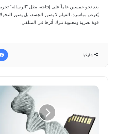
بعد نحو خمسين عاماً على إنتاجه، يظل “الرسالة” تجربة جم
يُعرض مباشرة. الفيلم لا يصور الجسد، بل يصور التحولا
قوة بصرية ومعنوية تترك أثرها في المتلقي.
شاركها