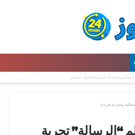
جمالية وسردية فريدة
م “الرسالة” تجربة