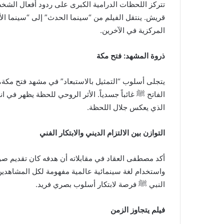
تتركز اللحظات الدرامية الكبرى على ردود أفعال الشخ
قريش. ينتقل الفيلم من “سينما الحدث” إلى “سينما الأ
المركزية في الآخرين.
ذروة المشهد: فتح مكة
يتجلى أسلوب “التمثيل بالاستبعاد” في مشهد فتح مكة، 
الفاتح ﷺ غائباً جسدياً. الأثر الروحي للحظة يظهر في
الذي يعكس جلال اللحظة.
التوازن بين الالتزام الديني والابتكار الفني
أكد مصطفى العقاد في مقابلاته أن هدفه كان تقديم صور
واستخدام لغة سينمائية عالمية مفهومة لكل المشاهدين.
النبي ﷺ فرصة لابتكار أسلوب بصري فريد.
فيلم يتجاوز الزمن