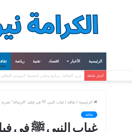
الرئيسية
الأخبار
اقتصاد
تقنية
رياضة
ثقافة
ميتا توسع مشروع «هايبريون» باستثمارات تتجاوز 50 مليار دولار لتعزيز قدراتها في الذكاء الاصطناعي
أخبار عاجلة
الرئيسية
/
ثقافة
/
غياب النبي ﷺ في فيلم “الرسالة” تجربة 
ثقافة
غياب النبي ﷺ في فيل