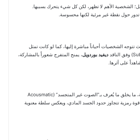
مل؛ الشخصية الأهم لا تظهر، لكن كل شيء يتحرك بسببها.
 تدور حول نقطة غير مرئية لكنها محسوسة.
 تتوجه الشخصيات أحياناً مباشرة إليها، كما لو كانت تمثل
ديفيد بوردويل
، يمنح المتفرج شعوراً بالمشاركة،
داً على أثرها.
لا تُسمع كلمات النبي ﷺ مباشرة، بل تنقل عبر الصحابة، ما يخلق ما يُعرف بـ”الصوت غير المتجسد” (Acousmatic
وة رمزية تتجاوز حدود الجسد المادي، ويعكس سلطة معنوية