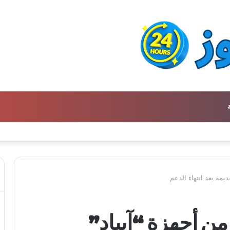
يمة بعد انتهاء الدعم
ن أجهزة “آيباد”