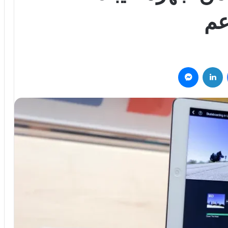
عم
فيسبوك
لينكدإن
ماسنجر