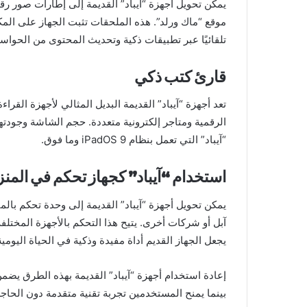
يمكن تحويل أجهزة “آيباد” القديمة إلى إطارات صور 
موقع “ماك ورلد”. هذه الملحقات تثبت الجهاز على المك
تلقائيًا عبر تطبيقات ذكية وتحديث المحتوى من الحواس
قارئ كتب ذكي
تعد أجهزة “آيباد” القديمة البديل المثالي لأجهزة القر
الرقمية ومتاجر إلكترونية متعددة. حجم الشاشة وجودتها
“آيباد” التي تعمل بنظام iPadOS 9 وما فوق.
استخدام “آيباد” كجهاز تحكم في المن
يمكن تحويل أجهزة “آيباد” القديمة إلى وحدة تحكم با
آبل أو شركات أخرى. يتيح هذا التحكم بالأجهزة المختلف
يجعل الجهاز القديم أداة مفيدة وذكية في الحياة اليومية
إعادة استخدام أجهزة “آيباد” القديمة بهذه الطرق يضمن ا
بينما يمنح المستخدمين تجربة تقنية متقدمة دون الحاجة