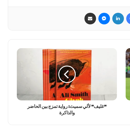
فيسبوك
لينكدإن
ماسنجر
مشاركة عبر البريد
"غليف" لألي سميث: رواية تمزج بين الحاضر
والذاكرة