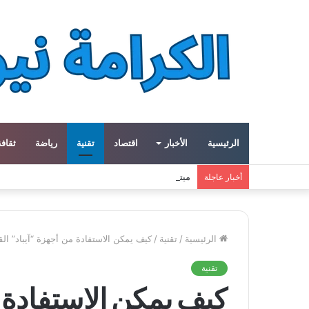
الرئيسية
الأخبار
اقتصاد
تقنية
رياضة
ثقافة
ميتا توسع مشروع «هايبريون» باستثمارات تتجاوز 50 مليار دولار لتعزيز قدراتها في الذكاء الاصطناعي
أخبار عاجلة
الرئيسية
/
تقنية
/
كيف يمكن الاستفادة من أجهزة “آيباد” القد
تقنية
كيف يمكن الاستفادة م