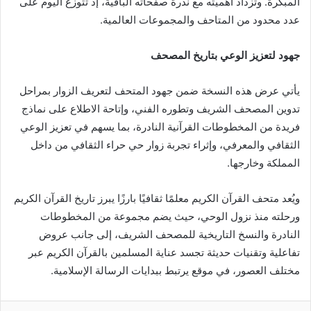
المبكرة. وتزداد أهميته مع ندرة صفحاته الباقية، إذ تتوزع اليوم على
عدد محدود من المتاحف والمجموعات العالمية.
جهود لتعزيز الوعي بتاريخ المصحف
يأتي عرض هذه النسخة ضمن جهود المتحف لتعريف الزوار بمراحل
تدوين المصحف الشريف وتطوره الفني، وإتاحة الاطلاع على نماذج
فريدة من المخطوطات القرآنية النادرة، بما يسهم في تعزيز الوعي
الثقافي والمعرفي، وإثراء تجربة زوار حي حراء الثقافي من داخل
المملكة وخارجها.
ويُعد متحف القرآن الكريم معلمًا ثقافيًا بارزًا يبرز تاريخ القرآن الكريم
ورحلته منذ نزول الوحي، حيث يضم مجموعة من المخطوطات
النادرة والنسخ التاريخية للمصحف الشريف، إلى جانب عروض
تفاعلية وتقنيات حديثة تجسد عناية المسلمين بالقرآن الكريم عبر
مختلف العصور، في موقع يرتبط ببدايات الرسالة الإسلامية.