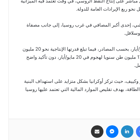
مباشر على إنتاج النفط الروسي، في وقت تعتمد فيه الميزانية
نحو ربع الإيرادات العامة للدولة.
ي، إحدى أكبر المصافي في غرب روسيا، إلى جانب مصفاة
وسلافل.
وتوقفت مصفاة كيريشي بالكامل منذ الخامس من مايو/أيار، بحسب المصادر، فيما تبلغ قدرتها الإنتاجية نحو 20 مليون
طن سنويا، بينما تعرضت مصفاة رئيسية أخرى بطاقة 17 مليون طن سنويا لهجوم في 20 مايو/أيار، دون تأكيد واضح
ل.
كييف، حيث تركز أوكرانيا بشكل متزايد على استهداف البنية
اقة، بهدف تقليص الموارد المالية التي تعتمد عليها روسيا
فيسبوك
لينكدإن
ماسنجر
مشاركة عبر البريد