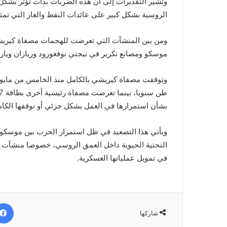
وتشير التقديرات إلى أن هذه الضربات بدأت تؤثر بشكل 
الروسية بشكل كبير على عائدات النفط والغاز التي تمثل 
ومن بين المنشآت التي تعرضت للهجمات مصفاة كيريش
موسكو ومصانع تكرير في نيجني نوفغورود وريازان ويار
بشأن استمرارها في العمل بشكل جزئي أو توقفها الكام
ويأتي هذا التصعيد في ظل استمرار الحرب بين موسكو و
التحتية الحيوية داخل العمق الروسي، خصوصا منشآت الط
في تمويل عملياتها العسكرية.
شاركها