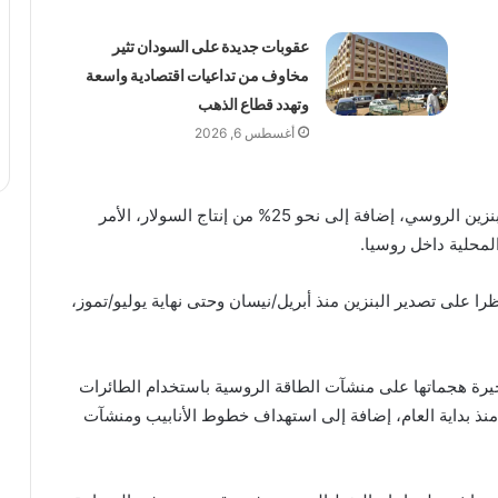
عقوبات جديدة على السودان تثير
مخاوف من تداعيات اقتصادية واسعة
وتهدد قطاع الذهب
أغسطس 6, 2026
وتستحوذ هذه المصافي على أكثر من 30% من إنتاج البنزين الروسي، إضافة إلى نحو 25% من إنتاج السولار، الأمر
لمحلية داخل روسيا.
 على تصدير البنزين منذ أبريل/نيسان وحتى نهاية يوليو/تموز،
خيرة هجماتها على منشآت الطاقة الروسية باستخدام الطائرات
منذ بداية العام، إضافة إلى استهداف خطوط الأنابيب ومنشآت