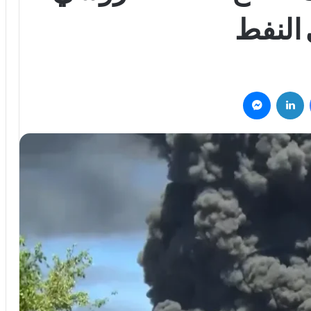
النفط
فيسبوك
لينكدإن
ماسنجر