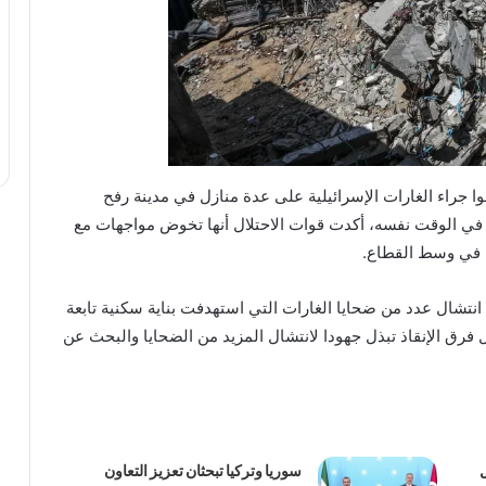
 جراء الغارات الإسرائيلية على عدة منازل في مدينة رفح
ة قد ارتفع إلى 13، بمن فيهم 6 أطفال. في الوقت نفسه، أكدت قوات الاحتلال أنها تخوض مواجهات مع
ه في وسط القطاع.
انتشال عدد من ضحايا الغارات التي استهدفت بناية سكنية تابعة
 فرق الإنقاذ تبذل جهودا لانتشال المزيد من الضحايا والبحث عن
سوريا وتركيا تبحثان تعزيز التعاون