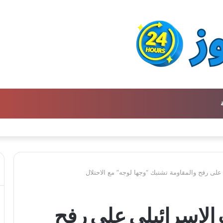
ن كتالوج لترجمة الفكر العربي إلى الفرنسية
على رفح والمقاومة تشتبك “وجها لوجه” مع الاحتلال
الإسرائيلي على رفح