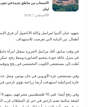
الانسحاب من مناطق جديدة في جنوب
لبنان
أغسطس 7, 2026
شهود عيان أكدوا لمراسل وكالة الأناضول أن فرق الإس
أطفال، من البناية التي تعرضت للاستهداف.
في وقت سابق، أفاد مراسل الجزيرة بمقتل امرأة حا
في منزل عائلة جودة بمخيم الشابورة وسط رفح. تمكن ال
نُقلت إلى مستشفى الكويت التخصصي في رفح وتوفيت 
غارة إسرائيلية استهدفت أرضا زراعية تؤوي نازحين 
لشقة سكنية تضم نازحين في حي تل السلطان غرب المد
شرق رفح، وأدى القصف أيضا إلى انهيار منازل مجاورة.