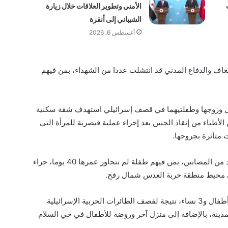
الأمني وتطوير العلاقات خلال زيارة
الشيباني إلى أنقرة
أغسطس 6, 2026
عاف والدفاع المدني قد انتشلت عددا من الشهداء، بمن فيهم
مل وزوجها وطفلتيهما في قصف إسرائيلي استهدف شقة سكنية
أطباء من إنقاذ الجنين بعد إجراء عملية قيصرية للمرأة التي
متأثرة بجروحها.
وفي مستشفى غزة الأوروبي في خان يونس، وصل عدد من المصابين، بمن فيهم طفلة لم تتجاوز عمرها 40 يوما، جراء
في محيط منطقة خربة العدس شمال رفح.
وفي رفح أيضا، لقي 10 فلسطينيين مصرعهم، بينهم 6 أطفال و3 نساء، نتيجة لقصف الطائرات الحربية الإسرائيلية
ينة، بالإضافة إلى منزل آخر وروضة للأطفال في حي السلام