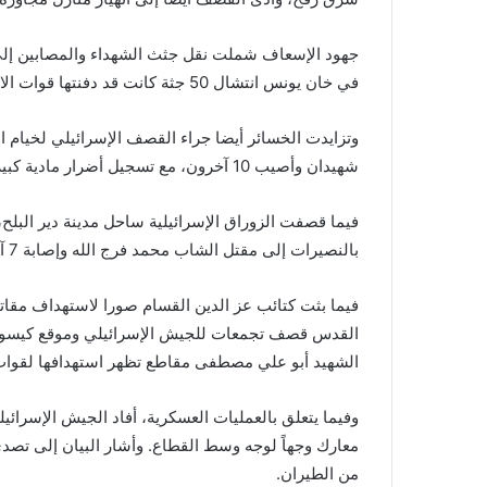
جهود الإسعاف شملت نقل جثث الشهداء والمصابين إلى
في خان يونس انتشال 50 جثة كانت قد دفنتها قوات الاحتلال داخل مجمع ناصر الطبي.
وتزايدت الخسائر أيضا جراء القصف الإسرائيلي لخيام
شهيدان وأصيب 10 آخرون، مع تسجيل أضرار مادية كبيرة واندلاع النيران في الخيام.
فيما قصفت الزوراق الإسرائيلية ساحل مدينة دير البل
بالنصيرات إلى مقتل الشاب محمد فرج الله وإصابة 7 آخرين، حيث وصل عدد المصابين إلى مستشفى العودة.
فيما بثت كتائب عز الدين القسام صورا لاستهداف مقاتلي
القدس قصف تجمعات للجيش الإسرائيلي وموقع كيسوفيم
الشهيد أبو علي مصطفى مقاطع تظهر استهدافها لقوا
وفيما يتعلق بالعمليات العسكرية، أفاد الجيش الإسرا
معارك وجهاً لوجه وسط القطاع. وأشار البيان إلى تصدي
من الطيران.