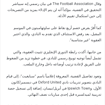
وقال The Football Association في بيان رسمي إنه سيباشر
التحقيق في القضية، مؤكداً أنه لن يتم الإدلاء بمزيد من التصريحات
إلى حين استكمال تقييم الأدلة.
كما أُقرّ بفرض خصم أربع نقاط على ساوثهامبتون في الموسم
المقبل، بعد رفض الاستئناف الذي تقدم به النادي، والذي اعتبر
العقوبة “غير متناسبة”.
من جانبها، أكدت رابطة الدوري الإنجليزي تثبيت العقوبة، والتي
تشمل أيضاً توجيه توبيخ رسمي للنادي، في خطوة تزيد من الضغوط
على الفريق لإعادة ترتيب أوضاعه داخل وخارج الملعب.
وتعود تفاصيل القضية، المعروفة إعلامياً باسم “سبايغيت”، إلى قيام
النادي بتصوير تدريبات نادي Oxford United في ديسمبر/كانون
الأول، وIpswich Town في أبريل/نيسان، إضافة إلى تسجيل حصة
تدريبية لميدلسبره قبل إحدى مباريات نصف النهائي.