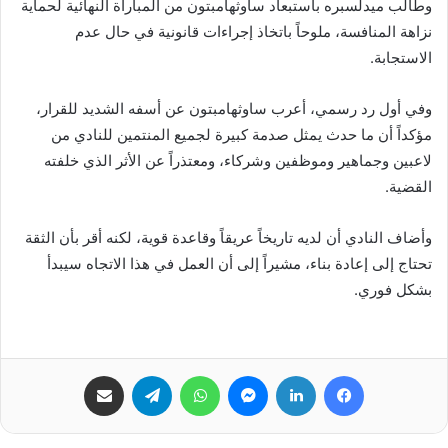
وطالب ميدلسبره باستبعاد ساوثهامبتون من المباراة النهائية لحماية
نزاهة المنافسة، ملوحاً باتخاذ إجراءات قانونية في حال عدم
الاستجابة.
وفي أول رد رسمي، أعرب ساوثهامبتون عن أسفه الشديد للقرار،
مؤكداً أن ما حدث يمثل صدمة كبيرة لجميع المنتمين للنادي من
لاعبين وجماهير وموظفين وشركاء، ومعتذراً عن الأثر الذي خلفته
القضية.
وأضاف النادي أن لديه تاريخاً عريقاً وقاعدة قوية، لكنه أقر بأن الثقة
تحتاج إلى إعادة بناء، مشيراً إلى أن العمل في هذا الاتجاه سيبدأ
بشكل فوري.
فيسبوك
لينكدإن
ماسنجر
واتساب
تيلقرام
مشاركة عبر البريد