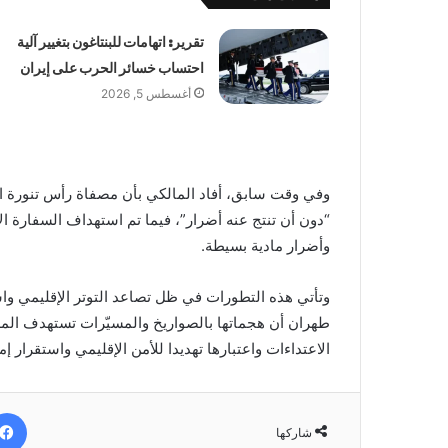
تقرير: اتهامات للبنتاغون بتغيير آلية
احتساب خسائر الحرب على إيران
أغسطس 5, 2026
وفي وقت سابق، أفاد المالكي بأن مصفاة رأس تنورة ال
“دون أن تنتج عنه أضرار”، فيما تم استهداف السفارة ا
وأضرار مادية بسيطة.
وتأتي هذه التطورات في ظل تصاعد التوتر الإقليمي واس
طهران أن هجماتها بالصواريخ والمسيّرات تستهدف المص
الاعتداءات واعتبارها تهديدا للأمن الإقليمي واستقرار إم
شاركها