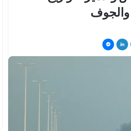
 والجوف
فيسبوك
لينكدإن
ماسنجر