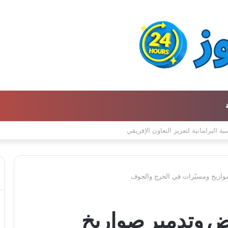
تحافظ على التراث للأجيال الجديدة
واريخ ومسيّرات في الخرج والجوف
ض وتدمير صواريخ