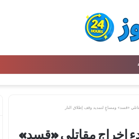
اتلي «قسد» ومساعٍ لتمديد وقف إطلاق النار
بدء إخراج مقاتلي «قسد»