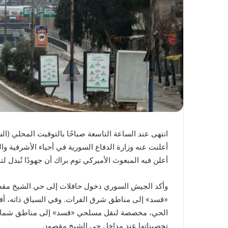
انتهى عند الساعة التاسعة صباحًا بالتوقيت المحلي (ا
أعلنت عنه وزارة الدفاع السورية في أحياء الأشرفية 
أعلن فيه المبعوث الأميركي توم براك أن جهودًا تُبذل لتم
وأكد الجيش السوري دخول حافلات إلى حي الشيخ مقصو
«قسد» إلى مناطق شرق الفرات. وفي السياق ذاته، أفا
الحي، مخصصة لنقل مسلحي «قسد» إلى مناطق شمال شر
تحصيناتها عند مداخل حي الشيخ مقصود.