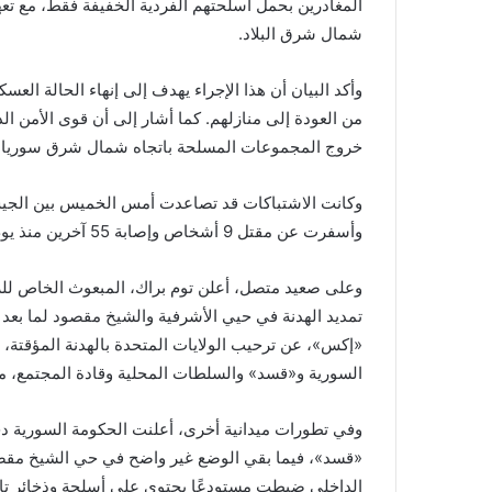
المغادرين بحمل أسلحتهم الفردية الخفيفة فقط، مع ت
شمال شرق البلاد.
وأكد البيان أن هذا الإجراء يهدف إلى إنهاء الحالة العسك
من العودة إلى منازلهم. كما أشار إلى أن قوى الأمن ال
خروج المجموعات المسلحة باتجاه شمال شرق سوريا.
وكانت الاشتباكات قد تصاعدت أمس الخميس بين الجي
وأسفرت عن مقتل 9 أشخاص وإصابة 55 آخرين منذ يوم الثلاثاء، بحسب بيانات صحة حلب.
وعلى صعيد متصل، أعلن توم براك، المبعوث الخاص للرئ
تمديد الهدنة في حيي الأشرفية والشيخ مقصود لما بعد 
«إكس»، عن ترحيب الولايات المتحدة بالهدنة المؤقتة،
السورية و«قسد» والسلطات المحلية وقادة المجتمع، ما
وفي تطورات ميدانية أخرى، أعلنت الحكومة السورية دخ
«قسد»، فيما بقي الوضع غير واضح في حي الشيخ مقصود.
الداخلي ضبطت مستودعًا يحتوي على أسلحة وذخائر تاب