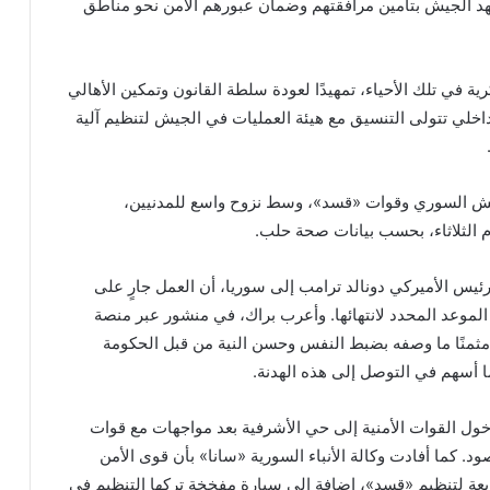
عهد الجيش بتأمين مرافقتهم وضمان عبورهم الآمن نحو مناطق
رية في تلك الأحياء، تمهيدًا لعودة سلطة القانون وتمكين الأهالي
داخلي تتولى التنسيق مع هيئة العمليات في الجيش لتنظيم آلية
ش السوري وقوات «قسد»، وسط نزوح واسع للمدنيين،
يس الأميركي دونالد ترامب إلى سوريا، أن العمل جارٍ على
الموعد المحدد لانتهائها. وأعرب براك، في منشور عبر منصة
 مثمنًا ما وصفه بضبط النفس وحسن النية من قبل الحكومة
 أسهم في التوصل إلى هذه الهدنة.
ول القوات الأمنية إلى حي الأشرفية بعد مواجهات مع قوات
 كما أفادت وكالة الأنباء السورية «سانا» بأن قوى الأمن
عة لتنظيم «قسد»، إضافة إلى سيارة مفخخة تركها التنظيم في