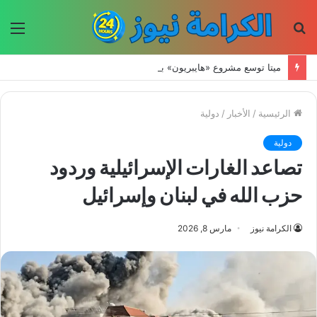
بحث
الق
عن
ميتا توسع مشروع «هايبريون» باستثمارات تتجاوز 50 مليار دولار لتعزيز قدراتها في الذكاء الاصطناعي
الرئيسية
/
الأخبار
/
دولية
دولية
تصاعد الغارات الإسرائيلية وردود
حزب الله في لبنان وإسرائيل
الكرامة نيوز
مارس 8, 2026