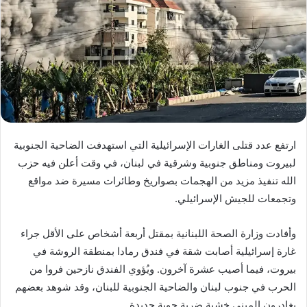
ارتفع عدد قتلى الغارات الإسرائيلية التي استهدفت الضاحية الجنوبية
لبيروت ومناطق جنوبية وشرقية في لبنان، في وقت أعلن فيه حزب
الله تنفيذ مزيد من الهجمات بصواريخ وطائرات مسيرة ضد مواقع
وتجمعات للجيش الإسرائيلي.
وأفادت وزارة الصحة اللبنانية بمقتل أربعة أشخاص على الأقل جراء
غارة إسرائيلية أصابت شقة في فندق رمادا بمنطقة الروشة في
بيروت، فيما أصيب عشرة آخرون. ويُؤوي الفندق نازحين فروا من
الحرب في جنوب لبنان والضاحية الجنوبية للبنان، وقد شوهد بعضهم
يغادرون المبنى خشية ضربة جوية جديدة.