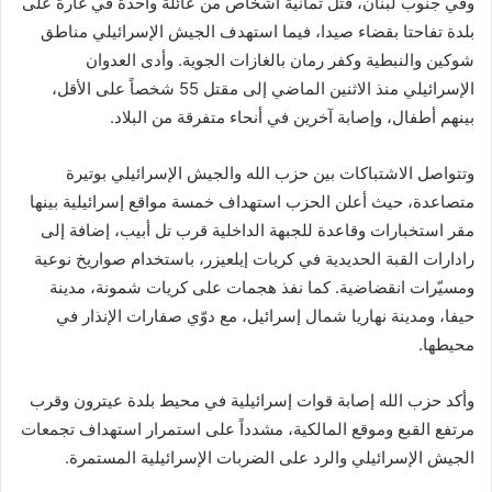
وفي جنوب لبنان، قُتل ثمانية أشخاص من عائلة واحدة في غارة على
بلدة تفاحتا بقضاء صيدا، فيما استهدف الجيش الإسرائيلي مناطق
شوكين والنبطية وكفر رمان بالغازات الجوية. وأدى العدوان
الإسرائيلي منذ الاثنين الماضي إلى مقتل 55 شخصاً على الأقل،
بينهم أطفال، وإصابة آخرين في أنحاء متفرقة من البلاد.
وتتواصل الاشتباكات بين حزب الله والجيش الإسرائيلي بوتيرة
متصاعدة، حيث أعلن الحزب استهداف خمسة مواقع إسرائيلية بينها
مقر استخبارات وقاعدة للجبهة الداخلية قرب تل أبيب، إضافة إلى
رادارات القبة الحديدية في كريات إيلعيزر، باستخدام صواريخ نوعية
ومسيّرات انقضاضية. كما نفذ هجمات على كريات شمونة، مدينة
حيفا، ومدينة نهاريا شمال إسرائيل، مع دوّي صفارات الإنذار في
محيطها.
وأكد حزب الله إصابة قوات إسرائيلية في محيط بلدة عيترون وقرب
مرتفع القبع وموقع المالكية، مشدداً على استمرار استهداف تجمعات
الجيش الإسرائيلي والرد على الضربات الإسرائيلية المستمرة.