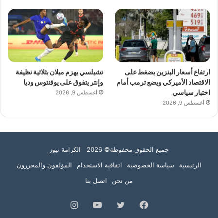
ارتفاع أسعار البنزين يضغط على
تشيلسي يهزم ميلان بثلاثية نظيفة
الاقتصاد الأميركي ويضع ترمب أمام
وإنتر يتفوق على يوفنتوس وديا
اختبار سياسي
أغسطس 9, 2026
أغسطس 9, 2026
جميع الحقوق محفوظة© 2026 الكرامة نيوز
الرئيسية
سياسة الخصوصية
اتفاقية الاستخدام
المؤلفون والمحررون
من نحن
اتصل بنا
فيسبوك
تويتر
يوتيوب
انستقرام