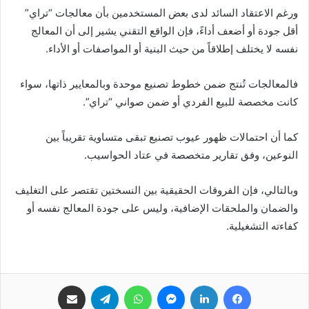
ورغم الاعتقاد السائد لدى بعض المستخدمين بأن معالجات “تراي”
أقل جودة أو أضعف أداءً، فإن الواقع التقني يشير إلى أن المعالج
نفسه لا يختلف إطلاقاً من حيث البنية أو المواصفات أو الأداء.
فالمعالجات تُنتج ضمن خطوط تصنيع موحدة وبالمعايير ذاتها، سواء
كانت مخصصة للبيع الفردي أو ضمن صواني “تراي”.
كما أن احتمالات ظهور عيوب تصنيع تبقى متساوية تقريباً بين
النوعين، وفق تقارير متخصصة في عتاد الحواسيب.
وبالتالي، فإن الفروقات الحقيقية بين النسختين تقتصر على التغليف
والضمان والملحقات الإضافية، وليس على جودة المعالج نفسه أو
كفاءته التشغيلية.
فيسبوك
لينكدإن
ماسنجر
واتساب
تيلقرام
مشاركة عبر البريد