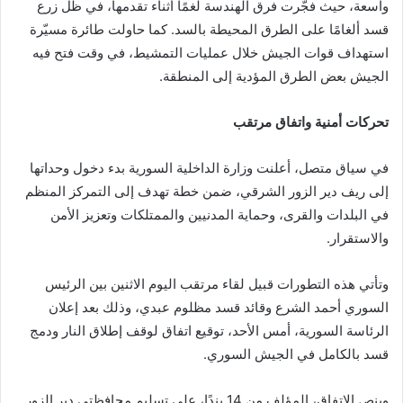
واسعة، حيث فجّرت فرق الهندسة لغمًا أثناء تقدمها، في ظل زرع
قسد ألغامًا على الطرق المحيطة بالسد. كما حاولت طائرة مسيّرة
استهداف قوات الجيش خلال عمليات التمشيط، في وقت فتح فيه
الجيش بعض الطرق المؤدية إلى المنطقة.
تحركات أمنية واتفاق مرتقب
في سياق متصل، أعلنت وزارة الداخلية السورية بدء دخول وحداتها
إلى ريف دير الزور الشرقي، ضمن خطة تهدف إلى التمركز المنظم
في البلدات والقرى، وحماية المدنيين والممتلكات وتعزيز الأمن
والاستقرار.
وتأتي هذه التطورات قبيل لقاء مرتقب اليوم الاثنين بين الرئيس
السوري أحمد الشرع وقائد قسد مظلوم عبدي، وذلك بعد إعلان
الرئاسة السورية، أمس الأحد، توقيع اتفاق لوقف إطلاق النار ودمج
قسد بالكامل في الجيش السوري.
وينص الاتفاق، المؤلف من 14 بندًا، على تسليم محافظتي دير الزور