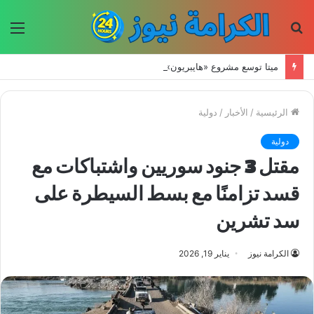
بحث
الق
عن
ميتا توسع مشروع «هايبريون» باستثمارات تتجاوز 50 مليار دولار لتعزيز قدراتها في الذكاء الاصطناعي
الرئيسية
/
الأخبار
/
دولية
دولية
مقتل 3 جنود سوريين واشتباكات مع
قسد تزامنًا مع بسط السيطرة على
سد تشرين
الكرامة نيوز
يناير 19, 2026