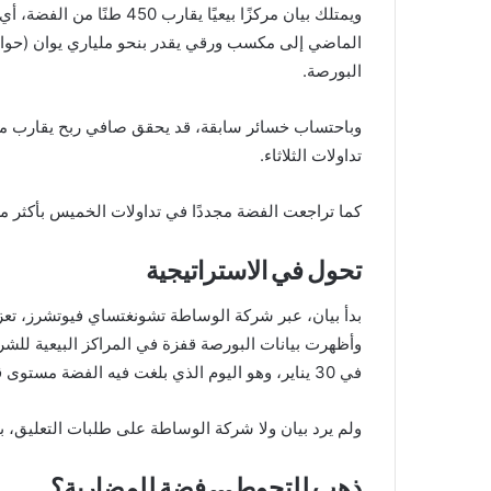
البورصة.
تداولات الثلاثاء.
كما تراجعت الفضة مجددًا في تداولات الخميس بأكثر من 16%، ما يرجح زيادة عوائد رهانه إذا استمر الاتجاه الهب
تحول في الاستراتيجية
بدأ بيان، عبر شركة الوساطة تشونغتساي فيوتشرز، تعزيز 
في 30 يناير، وهو اليوم الذي بلغت فيه الفضة مستوى قياسيًا في شنغهاي.
ولم يرد بيان ولا شركة الوساطة على طلبات التعليق، 
ذهب للتحوط… فضة للمضاربة؟