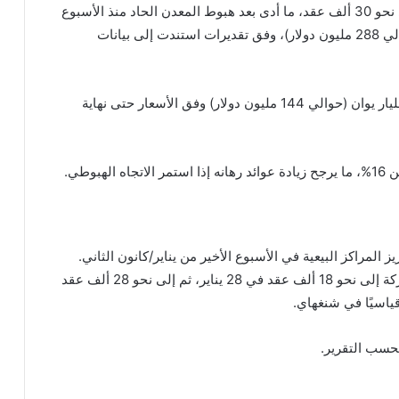
ويمتلك بيان مركزًا بيعيًا يقارب 450 طنًا من الفضة، أي نحو 30 ألف عقد، ما أدى بعد هبوط المعدن الحاد منذ الأسبوع
الماضي إلى مكسب ورقي يقدر بنحو ملياري يوان (حوالي 288 مليون دولار)، وفق تقديرات استندت إلى بيانات
وباحتساب خسائر سابقة، قد يحقق صافي ربح يقارب مليار يوان (حوالي 144 مليون دولار) وفق الأسعار حتى نهاية
وطي.
المراكز البيعية في الأسبوع الأخير من يناير/كانون الثاني.
وأظهرت بيانات البورصة قفزة في المراكز البيعية للشركة إلى نحو 18 ألف عقد في 28 يناير، ثم إلى نحو 28 ألف عقد
بحسب التقرير.