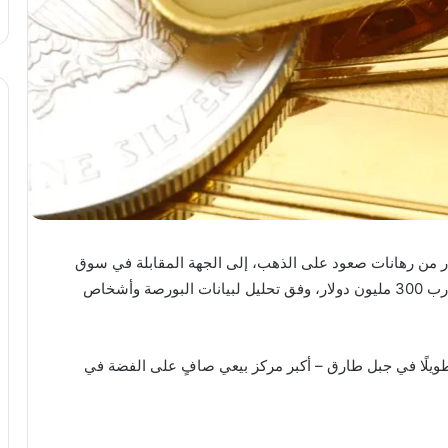
لياردير، حقق نحو 3 مليارات دولار من رهانات صعود على الذهب، إلى الجهة المقابلة في سوق
الفضة، واضعًا رهانًا جديدًا على هبوط المعدن بقيمة تقارب 300 مليون دولار، وفق تحليل لبيانات البورصة وأشخاص
 طويلًا في جبل طارق – أكبر مركز بيعي صافٍ على الفضة في