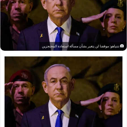
نتنياهو: موقفنا لن يتغير بشأن مسألة استعادة المحتجزين