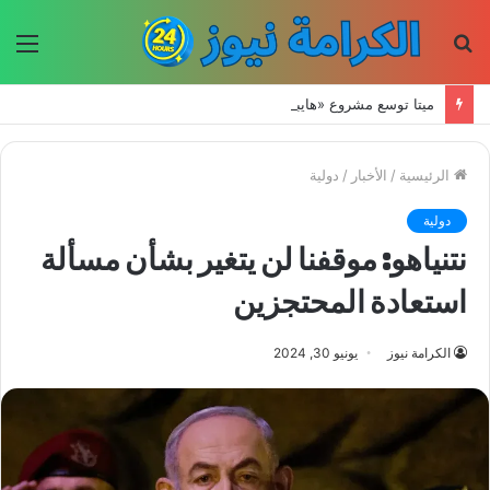
بحث
الق
عن
ميتا توسع مشروع «هايبريون» باستثمارات تتجاوز 50 مليار دولار لتعزيز قدراتها في الذكاء الاصطناعي
الرئيسية
/
الأخبار
/
دولية
دولية
نتنياهو: موقفنا لن يتغير بشأن مسألة
استعادة المحتجزين
الكرامة نيوز
يونيو 30, 2024