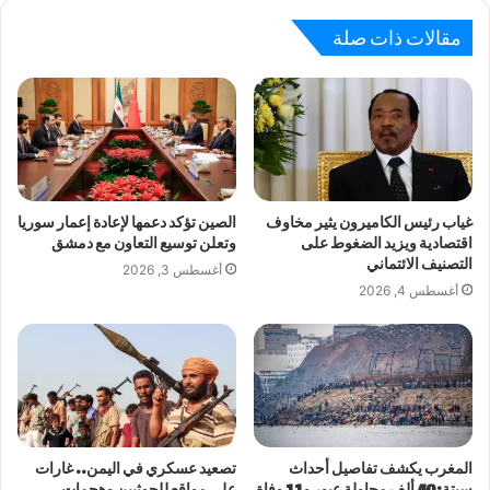
مقالات ذات صلة
غياب رئيس الكاميرون يثير مخاوف
الصين تؤكد دعمها لإعادة إعمار سوريا
اقتصادية ويزيد الضغوط على
وتعلن توسيع التعاون مع دمشق
التصنيف الائتماني
أغسطس 3, 2026
أغسطس 4, 2026
المغرب يكشف تفاصيل أحداث
تصعيد عسكري في اليمن.. غارات
سبتة: 40 ألف محاولة عبور و11 وفاة
على مواقع للحوثيين وهجمات