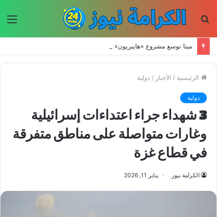
بحث
الق
عن
ميتا توسع مشروع «هايبريون» باستثمارات تتجاوز 50 مليار دولار لتعزيز قدراتها في الذكاء الاصطناعي
الرئيسية
/
الأخبار
/
دولية
دولية
3 شهداء جراء اعتداءات إسرائيلية
وغارات متواصلة على مناطق متفرقة
في قطاع غزة
الكرامة نيوز
يناير 11, 2026