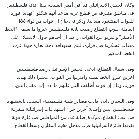
وكان الجيش الإسرائيلي قد أقر، أمس السبت، بقتل ثلاثة فلسطينيين
في مناطق متفرقة من قطاع غزة، مدعيا أنهم شكلوا “تهديدا فوريا”
للقوات المنتشرة ميدانيا. وذكر في بيان أن قوات من لواء 188
العاملة جنوب القطاع رصدت ثلاثة فلسطينيين عبروا ما يسمى “الخط
الأصفر” واقتربوا من القوات، زاعما أن أحدهم حاول الاستيلاء على
معدات عسكرية قبل فراره، ليتم استهدافه لاحقا بغارة جوية غرب
الخط المذكور.
وفي شمال القطاع، ادعى الجيش الإسرائيلي رصد فلسطينيين
آخرين عبروا الخط نفسه واقتربوا من القوات، معتبرا ذلك تهديدا
فوريا، وقال إن قواته أطلقت النار عليهم ما أدى إلى مقتل اثنين.
وفي السياق ذاته، أفادت مصادر طبية فلسطينية، السبت، باستشهاد
فلسطينيين اثنين وإصابة آخرين جراء استهدافات إسرائيلية متفرقة
في أنحاء القطاع، مؤكدة إصابة عدد من المواطنين في غارة جوية
نفذتها طائرة إسرائيلية قرب مدخل مخيم المغازي وسط القطاع.