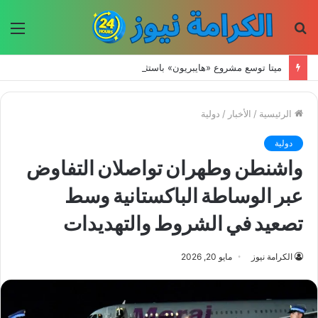
بحث
الق
عن
ميتا توسع مشروع «هايبريون» باستثمارات تتجاوز 50 مليار دولار لتعزيز قدراتها في الذكاء الاصطناعي
الرئيسية
/
الأخبار
/
دولية
دولية
واشنطن وطهران تواصلان التفاوض
عبر الوساطة الباكستانية وسط
تصعيد في الشروط والتهديدات
الكرامة نيوز
مايو 20, 2026