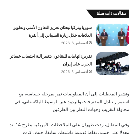
مقالات ذات صلة
سوريا وتركيا تبحثان تعزيز التعاون الأمني وتطوير
العلاقات خلال زيارة الشيباني إلى أنقرة
أغسطس 6, 2026
تقرير: اتهامات للبنتاغون بتغيير آلية احتساب خسائر
الحرب على إيران
أغسطس 5, 2026
وتشير المعطيات إلى أن المفاوضات تمر بمرحلة حساسة، مع
استمرار تبادل المقترحات والردود عبر الوسيط الباكستاني، في
محاولة لتقريب وجهات النظر بين الطرفين.
وفي المقابل، ردت طهران على الملاحظات الأمريكية بطرح 14 بندا
معدلا على خمس نقاط قدمتها واشنطن سابقا، حيث ركزت